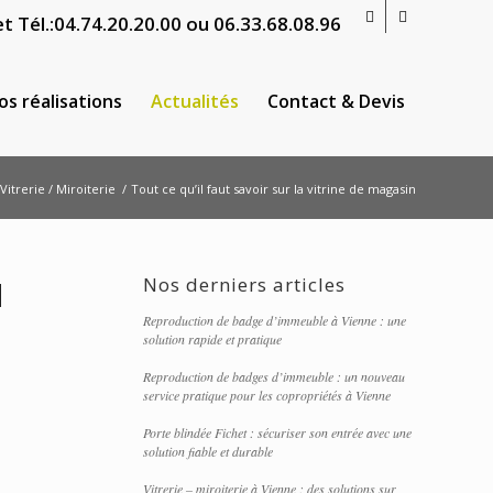
t Tél.:
04.74.20.20.00
ou
06.33.68.08.96
os réalisations
Actualités
Contact & Devis
Vitrerie / Miroiterie
/
Tout ce qu’il faut savoir sur la vitrine de magasin
Nos derniers articles
N
Reproduction de badge d’immeuble à Vienne : une
solution rapide et pratique
Reproduction de badges d’immeuble : un nouveau
service pratique pour les copropriétés à Vienne
Porte blindée Fichet : sécuriser son entrée avec une
solution fiable et durable
Vitrerie – miroiterie à Vienne : des solutions sur