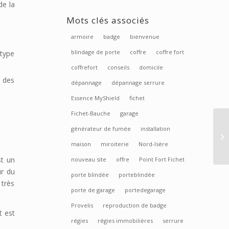
de la
Mots clés associés
armoire
badge
bienvenue
blindage de porte
coffre
coffre fort
 type
coffrefort
conseils
domicile
s des
dépannage
dépannage serrure
Essence MyShield
fichet
Fichet-Bauche
garage
générateur de fumée
installation
maison
miroiterie
Nord-Isère
t un
nouveau site
offre
Point Fort Fichet
ur du
porte blindée
porteblindée
 très
porte de garage
portedegarage
Provelis
reproduction de badge
t est
régies
régies immobilières
serrure