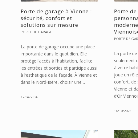
Porte de garage à Vienne :
Porte de
sécurité, confort et
personna
solutions sur mesure
moderne 
Viennois
PORTE DE GARAGE
PORTE DE GA
La porte de garage occupe une place
La porte de 
importante dans le quotidien. Elle
seulement u
protège l’accès à l’habitation, facilite
à votre habi
les entrées et sorties et participe aussi
joue un rôle
à l’esthétique de la façade. À Vienne et
confort, de 
dans le Nord-Isère, choisir une…
Vienne et da
d’Or Vienno
17/04/2026
14/10/2025