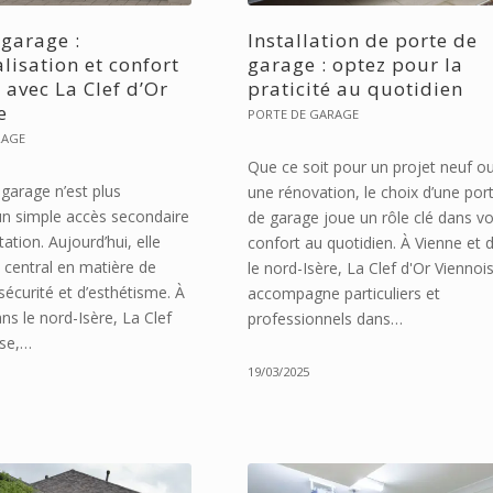
 garage :
Installation de porte de
lisation et confort
garage : optez pour la
avec La Clef d’Or
praticité au quotidien
e
PORTE DE GARAGE
RAGE
Que ce soit pour un projet neuf o
garage n’est plus
une rénovation, le choix d’une por
n simple accès secondaire
de garage joue un rôle clé dans vo
tation. Aujourd’hui, elle
confort au quotidien. À Vienne et 
 central en matière de
le nord-Isère, La Clef d'Or Viennoi
sécurité et d’esthétisme. À
accompagne particuliers et
ns le nord-Isère, La Clef
professionnels dans…
ise,…
19/03/2025