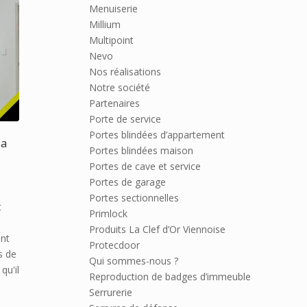
Menuiserie
Millium
Multipoint
Nevo
Nos réalisations
Notre société
Partenaires
Porte de service
Portes blindées d’appartement
la
Portes blindées maison
Portes de cave et service
Portes de garage
Portes sectionnelles
t
Primlock
Produits La Clef d’Or Viennoise
ant
Protecdoor
s de
Qui sommes-nous ?
qu'il
Reproduction de badges d’immeuble
Serrurerie