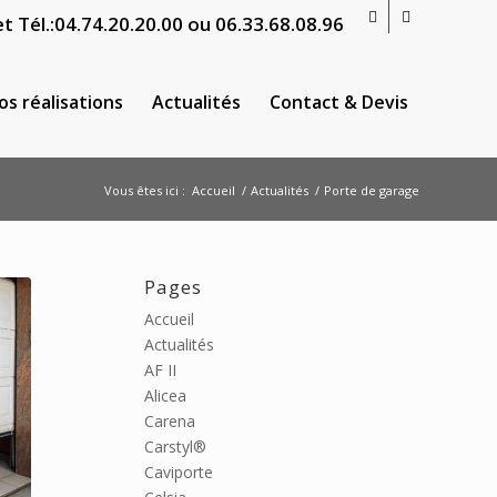
t Tél.:
04.74.20.20.00
ou
06.33.68.08.96
os réalisations
Actualités
Contact & Devis
Vous êtes ici :
Accueil
/
Actualités
/
Porte de garage
Pages
Accueil
Actualités
AF II
Alicea
Carena
Carstyl®
Caviporte