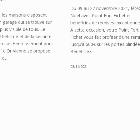
Du 09 au 27 novembre 2021, fête
, les maisons disposent
Noël avec Point Fort Fichet et
n garage qui se trouve sur
bénéficiez de remises exceptionnel
 plus visible de tous. Le
A cette occasion, votre Point Fort
sthétisme et de la sécurité
Fichet vous fait profiter d'une rem
e mise. Heureusement pour
jusqu’à 600€ sur les portes blindée
ef d'Or Viennoise propose
Bénéficiez…
oix…
08/11/2021