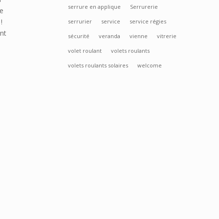
serrure en applique
Serrurerie
ée
!
serrurier
service
service régies
int
sécurité
veranda
vienne
vitrerie
volet roulant
volets roulants
volets roulants solaires
welcome