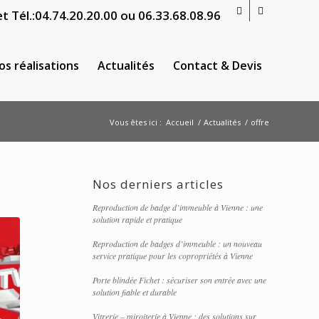
t Tél.:
04.74.20.20.00
ou
06.33.68.08.96
os réalisations
Actualités
Contact & Devis
Vous êtes ici :
Accueil
/
Actualités
/
offre
Nos derniers articles
Reproduction de badge d’immeuble à Vienne : une
solution rapide et pratique
Reproduction de badges d’immeuble : un nouveau
service pratique pour les copropriétés à Vienne
Porte blindée Fichet : sécuriser son entrée avec une
solution fiable et durable
Vitrerie – miroiterie à Vienne : des solutions sur