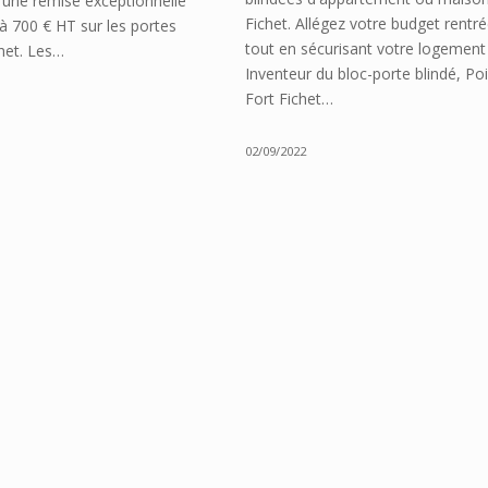
d'une remise exceptionnelle
Fichet. Allégez votre budget rentr
'à 700 € HT sur les portes
tout en sécurisant votre logement 
chet. Les…
Inventeur du bloc-porte blindé, Po
Fort Fichet…
02/09/2022