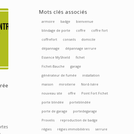
Mots clés associés
armoire
badge
bienvenue
blindage de porte
coffre
coffre fort
coffrefort
conseils
domicile
dépannage
dépannage serrure
Essence MyShield
fichet
Fichet-Bauche
garage
générateur de fumée
installation
trée
maison
miroiterie
Nord-Isère
nouveau site
offre
Point Fort Fichet
porte blindée
porteblindée
porte de garage
portedegarage
Provelis
reproduction de badge
ortes
régies
régies immobilières
serrure
n