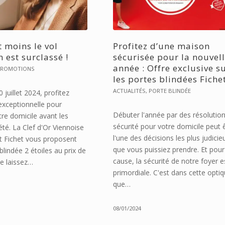
t moins le vol
Profitez d’une maison
 est surclassé !
sécurisée pour la nouvel
année : Offre exclusive s
PROMOTIONS
les portes blindées Fiche
ACTUALITÉS
,
PORTE BLINDÉE
 juillet 2024, profitez
exceptionnelle pour
Débuter l'année par des résolutio
re domicile avant les
sécurité pour votre domicile peut 
té. La Clef d'Or Viennoise
l'une des décisions les plus judici
rt Fichet vous proposent
que vous puissiez prendre. Et pour
blindée 2 étoiles au prix de
cause, la sécurité de notre foyer e
Ne laissez…
primordiale. C'est dans cette opti
que…
08/01/2024