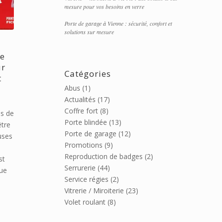
mesure pour vos besoins en verre
Porte de garage à Vienne : sécurité, confort et
solutions sur mesure
le
ur
Catégories
t
Abus
(1)
Actualités
(17)
Coffre fort
(8)
ns de
Porte blindée
(13)
être
Porte de garage
(12)
euses
Promotions
(9)
Reproduction de badges
(2)
st
Serrurerie
(44)
que
Service régies
(2)
Vitrerie / Miroiterie
(23)
Volet roulant
(8)