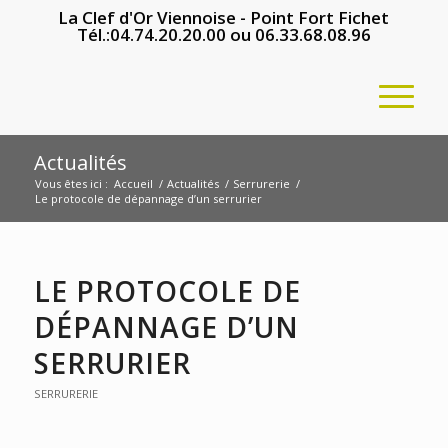
La Clef d'Or Viennoise - Point Fort Fichet
Tél.:
04.74.20.20.00
ou
06.33.68.08.96
Actualités
Vous êtes ici :
Accueil
/
Actualités
/
Serrurerie
/
Le protocole de dépannage d’un serrurier
LE PROTOCOLE DE
DÉPANNAGE D’UN
SERRURIER
SERRURERIE