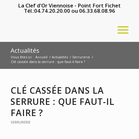
La Clef d'Or Viennoise - Point Fort Fichet
Tél.:
04.74.20.20.00
ou
06.33.68.08.96
Actualités
Vous êtes ici :
Accueil
/
Actualités
/
Serrurerie
/
Clé cassée dans la serrure : que faut-il faire ?
CLÉ CASSÉE DANS LA
SERRURE : QUE FAUT-IL
FAIRE ?
SERRURERIE