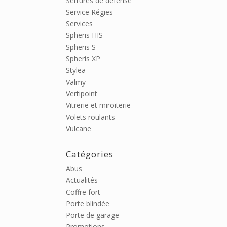
Serrures de défense
Service Régies
Services
Spheris HIS
Spheris S
Spheris XP
Stylea
Valmy
Vertipoint
Vitrerie et miroiterie
Volets roulants
Vulcane
Catégories
Abus
Actualités
Coffre fort
Porte blindée
Porte de garage
Promotions