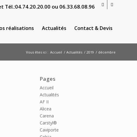
t Tél.:
04.74.20.20.00
ou
06.33.68.08.96
os réalisations
Actualités
Contact & Devis
Vous êtes ici :
Accueil
/
Actualités
/
2019
/
décembre
Pages
Accueil
Actualités
AF II
Alicea
Carena
Carstyl®
Caviporte
Celsia