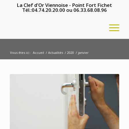
La Clef d'Or Viennoise - Point Fort Fichet
Tél.:
04.74.20.20.00
ou
06.33.68.08.96
Archive pour le mois : janvier, 2020
Vous êtes ici :
Accueil
/
Actualités
/
2020
/
janvier