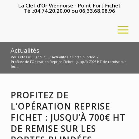
La Clef d'Or Viennoise - Point Fort Fichet
Tél.:
04.74.20.20.00
ou
06.33.68.08.96
Actualités
Vous êtes ici :
Accueil
/
Actualités
/
Porte blindée
/
Profitez de l’Opération Reprise Fichet : Jusqu’à 700€ HT de remise sur
les...
PROFITEZ DE
L’OPÉRATION REPRISE
FICHET : JUSQU’À 700€ HT
DE REMISE SUR LES