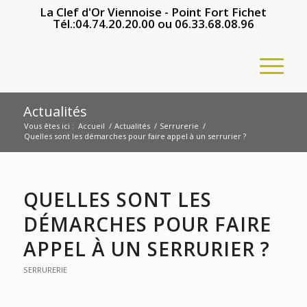
La Clef d'Or Viennoise - Point Fort Fichet
Tél.:
04.74.20.20.00
ou
06.33.68.08.96
Actualités
Vous êtes ici :
Accueil
/
Actualités
/
Serrurerie
/
Quelles sont les démarches pour faire appel à un serrurier ?
QUELLES SONT LES
DÉMARCHES POUR FAIRE
APPEL À UN SERRURIER ?
SERRURERIE