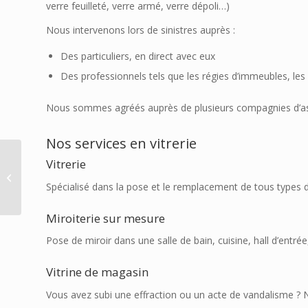
verre feuilleté, verre armé, verre dépoli…)
Nous intervenons lors de sinistres auprès :
Des particuliers, en direct avec eux
Des professionnels tels que les régies d’immeubles, les 
Nous sommes agréés auprès de plusieurs compagnies d’assu
Nos services en vitrerie
La Clef d’Or Viennoise :
Vitrerie
Pour vos dépannages
d’urgence 24h/24 à
Spécialisé dans la pose et le remplacement de tous types d
Vienn...
Miroiterie sur mesure
Pose de miroir dans une salle de bain, cuisine, hall d’entrée,
Vitrine de magasin
Vous avez subi une effraction ou un acte de vandalisme ?