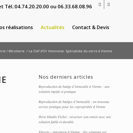
t Tél.:
04.74.20.20.00
ou
06.33.68.08.96
os réalisations
Actualités
Contact & Devis
erie / Miroiterie
/
La Clef d’Or Viennoise: Spécialiste du verre à Vienne
Nos derniers articles
NE
Reproduction de badge d’immeuble à Vienne : une
solution rapide et pratique
Reproduction de badges d’immeuble : un nouveau
service pratique pour les copropriétés à Vienne
Porte blindée Fichet : sécuriser son entrée avec une
solution fiable et durable
Vitrerie – miroiterie à Vienne : des solutions sur