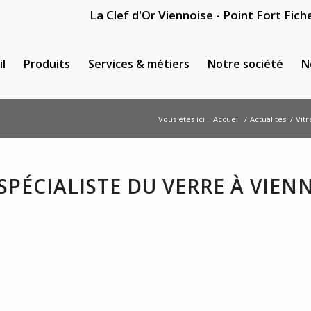
La Clef d'Or Viennoise - Point Fort Fiche
il
Produits
Services & métiers
Notre société
N
Vous êtes ici :
Accueil
/
Actualités
/
Vitr
 SPÉCIALISTE DU VERRE À VIEN