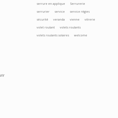
serrure en applique
Serrurerie
serrurier
service
service régies
sécurité
veranda
vienne
vitrerie
volet roulant
volets roulants
volets roulants solaires
welcome
rir